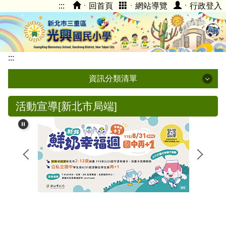
:::
ㆍ回首頁
ㆍ網站導覽
ㆍ行政登入
跳
到
主
要
內
:::
容
資訊分類清單
區
光興校內登入
活動宣導[新北市局端]
停課不停學專區
學校簡介
光興臉書FB
光興附幼
親師生平台