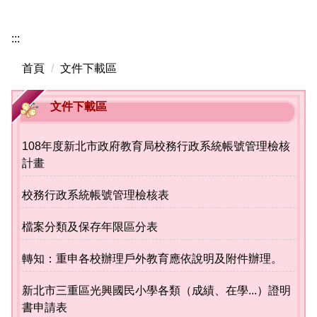
新北市教育局
:::
校務行政系統
首頁
文件下載區
光興國小圖書館
文件下載區
文件下載區
教師專區
108年度新北市政府教育局校務行政系統帳號管理檢核
計畫
學生專區
午餐專區
校務行政系統帳號管理檢核表
校園花絮
檔案分類及保存年限區分表
光興youtube影像館
轉知：重申各校辦理戶外教育應依說明及附件辦理。
光興國小課程計畫專區
新北市三重區光興國民小學各類（成績、在學...）證明
書申請表
新北市國中小課程計畫備查資源網