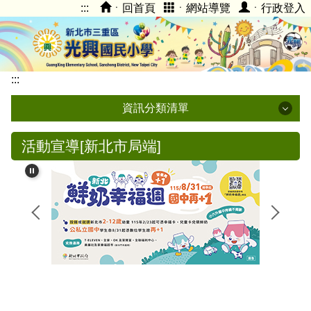
:::
ㆍ回首頁
ㆍ網站導覽
ㆍ行政登入
跳
到
主
要
內
:::
容
資訊分類清單
區
光興校內登入
活動宣導[新北市局端]
停課不停學專區
學校簡介
光興臉書FB
光興附幼
親師生平台