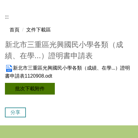
新北市教育局
:::
校務行政系統
首頁
文件下載區
光興國小圖書館
新北市三重區光興國民小學各類（成
文件下載區
績、在學...）證明書申請表
教師專區
新北市三重區光興國民小學各類（成績、在學...）證明
學生專區
書申請表1120908.odt
午餐專區
批次下載附件
校園花絮
光興youtube影像館
分享
光興國小課程計畫專區
新北市國中小課程計畫備查資源網