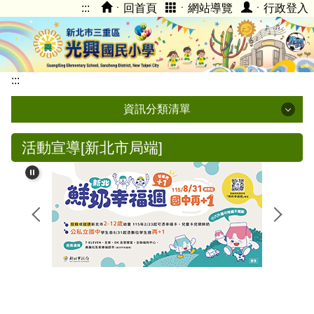
:::
ㆍ回首頁
ㆍ網站導覽
ㆍ行政登入
跳
到
主
要
內
:::
容
資訊分類清單
區
光興校內登入
活動宣導[新北市局端]
停課不停學專區
學校簡介
光興臉書FB
光興附幼
親師生平台